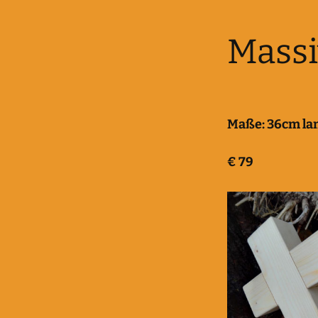
Massi
Maße:
36cm lan
€
79