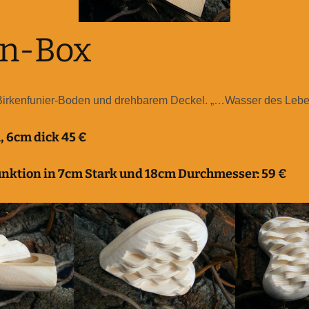
en-Box
 Birkenfunier-Boden und drehbarem Deckel. „…Wasser des Leb
m, 6cm dick 45 €
nktion in 7cm Stark und 18cm Durchmesser: 59 €