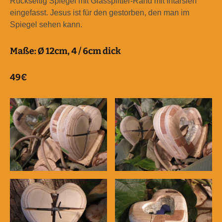
Rückseitig Spiegel mit Glassplitter-Rand mit Intarsien
eingefasst. Jesus ist für den gestorben, den man im
Spiegel sehen kann.
Maße: Ø 12cm, 4 / 6cm dick
49€