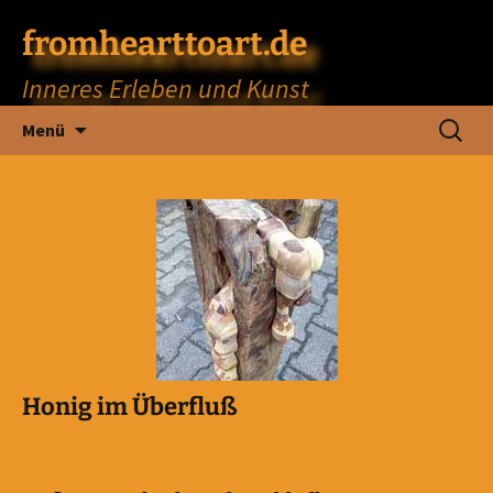
fromhearttoart.de
Inneres Erleben und Kunst
Zum
Suchen
Menü
Inhalt
nach:
springen
Honig im Überfluß