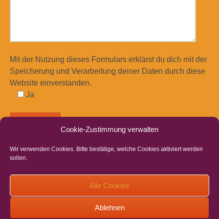
Mit der Nutzung dieses Formulars erklärst du dich mit der
Speicherung und Verarbeitung deiner Daten durch diese
Website einverstanden.
Ja
Cookie-Zustimmung verwalten
Wir verwenden Cookies. Bitte bestätige, welche Cookies aktiviert werden
sollen.
Beitragsnavigation
←
Kronen
Schnecken Herz- Spezial
→
Alle Cookies
Ablehnen
Datenschutzerklärung
|
Cookie-Richtlinie
|
Impressum
|