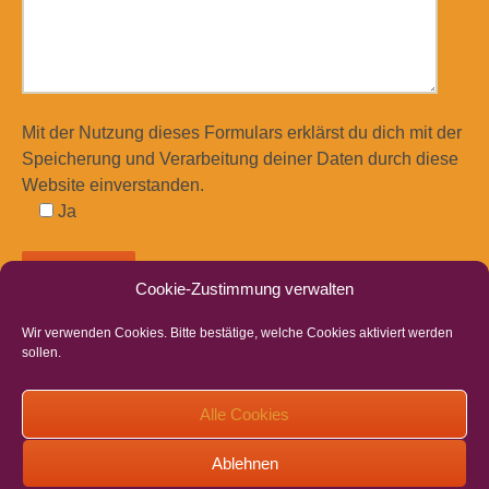
Mit der Nutzung dieses Formulars erklärst du dich mit der
Speicherung und Verarbeitung deiner Daten durch diese
Website einverstanden.
Ja
Cookie-Zustimmung verwalten
Wir verwenden Cookies. Bitte bestätige, welche Cookies aktiviert werden
sollen.
Beitragsnavigation
←
Reißverschluß-Herz
Osterkreuz-Herz
→
Alle Cookies
Ablehnen
Datenschutzerklärung
|
Cookie-Richtlinie
|
Impressum
|