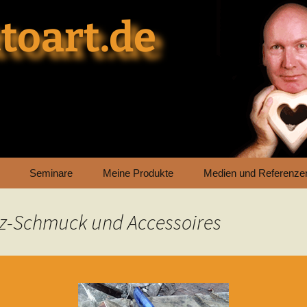
toart.de
Seminare
Meine Produkte
Medien und Referenze
olz-Schmuck und Accessoires