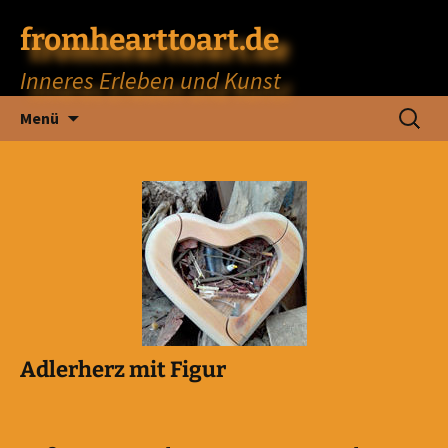
fromhearttoart.de
Inneres Erleben und Kunst
Zum
Suchen
Menü
Inhalt
nach:
springen
Adlerherz mit Figur